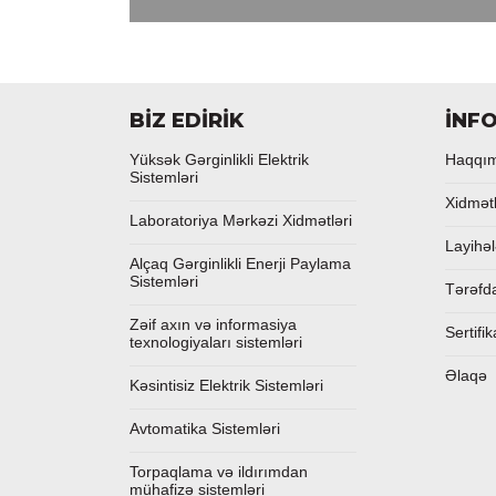
BİZ EDİRİK
İNF
Yüksək Gərginlikli Elektrik
Haqqı
Sistemləri
Xidmət
Laboratoriya Mərkəzi Xidmətləri
Layihəl
Alçaq Gərginlikli Enerji Paylama
Sistemləri
Tərəfd
Zəif axın və informasiya
Sertifik
texnologiyaları sistemləri
Əlaqə
Kəsintisiz Elektrik Sistemləri
Avtomatika Sistemləri
Torpaqlama və ildırımdan
mühafizə sistemləri