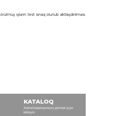
örülmüş işlərin test sınaq olunub aktlaşdırılması.
KATALOQ
Xidmət kataloqumuzu görmək üçün
klikləyin