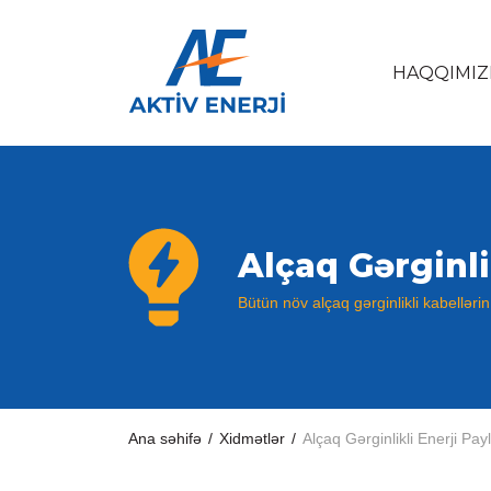
HAQQIMIZ
Alçaq Gərginli
Bütün növ alçaq gərginlikli kabelləri
Ana səhifə
/
Xidmətlər
/
Alçaq Gərginlikli Enerji Pa