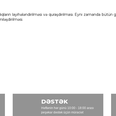
ıqların layihələndirilməsi və quraşdırılması. Eyni zamanda bütün g
iləşdirilməsi.
DƏSTƏK
Həftənin hər günü 10:00 - 18:00 arası
peşəkar dəstək üçün müraciət