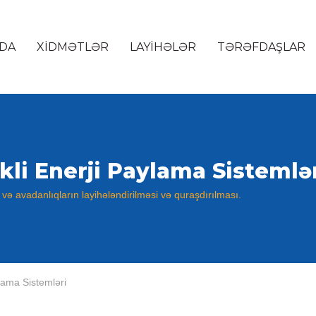
DA
XIDMƏTLƏR
LAYIHƏLƏR
TƏRƏFDAŞLAR
kli Enerji Paylama Sistemlə
n və avadanlıqların layihələndirilməsi və quraşdırılması.
ylama Sistemləri