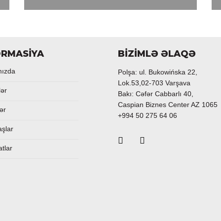
ORMASİYA
BİZİMLƏ ƏLAQƏ
mızda
Polşa: ul. Bukowińska 22,
Lok.53,02-703 Varşava
lər
Bakı: Cəfər Cabbarlı 40,
Caspian Biznes Center AZ 1065
ər
+994 50 275 64 06
aşlar
atlar