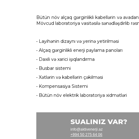
Bütün növ alçaq gərginlikli kabellərin və avadanl
Mövcud laboratoriya vasitəsilə sənədləşdirlib rəsm
• Layihənin dizaynı və yerinə yetirilməsi
• Alçaq gərginlikli enerji paylama panoları
• Daxili və xarici işıqlandırma
• Busbar sistemi
• Xətlərin və kabellərin çəkilməsi
• Kompensasiya Sistemi
• Bütün növ elektrik laboratoriya xidmətləri
SUALINIZ VAR?
info@aktivenerji.az
+994 50 275 64 06