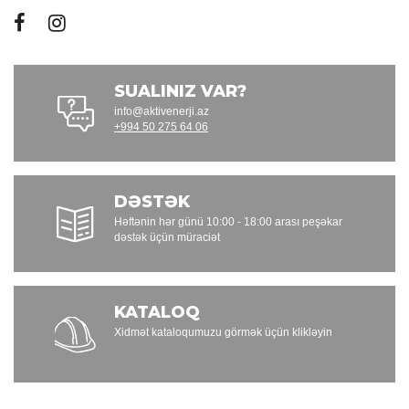
SUALINIZ VAR?
info@aktivenerji.az
+994 50 275 64 06
DƏSTƏK
Həftənin hər günü 10:00 - 18:00 arası peşəkar
dəstək üçün müraciət
KATALOQ
Xidmət kataloqumuzu görmək üçün klikləyin