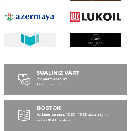
SUALINIZ VAR?
info@aktivenerji.az
+994 50 275 64 06
DƏSTƏK
Həftənin hər günü 10:00 - 18:00 arası peşəkar
dəstək üçün müraciət