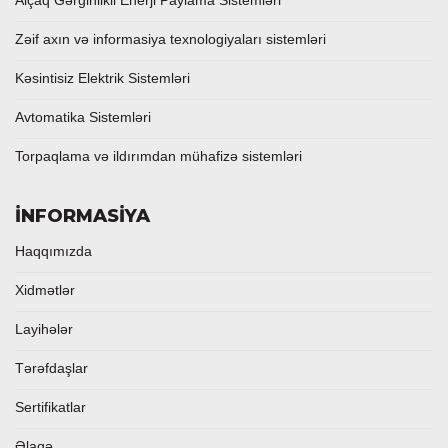
Alçaq Gərginlikli Enerji Paylama Sistemləri
Zəif axın və informasiya texnologiyaları sistemləri
Kəsintisiz Elektrik Sistemləri
Avtomatika Sistemləri
Torpaqlama və ildırımdan mühafizə sistemləri
İNFORMASİYA
Haqqımızda
Xidmətlər
Layihələr
Tərəfdaşlar
Sertifikatlar
Əlaqə