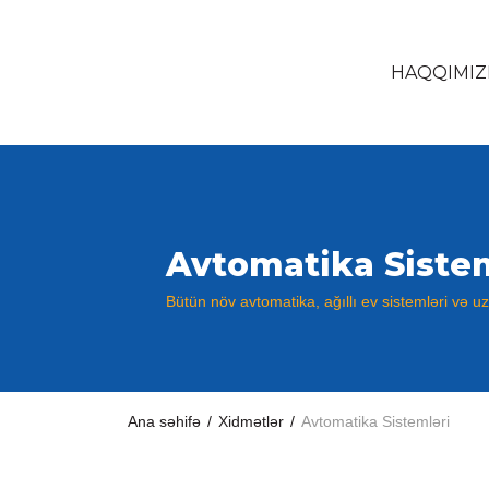
HAQQIMIZ
Avtomatika Sistem
Bütün növ avtomatika, ağıllı ev sistemləri və u
Ana səhifə
/
Xidmətlər
/
Avtomatika Sistemləri