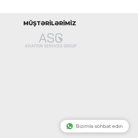
MÜŞTƏRİLƏRİMİZ
Bizimlə söhbət edin