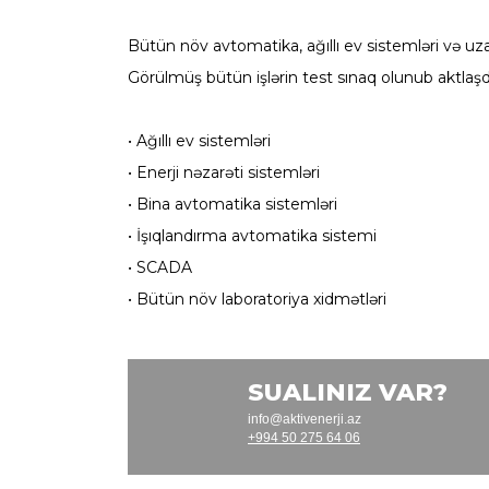
Bütün növ avtomatika, ağıllı ev sistemləri və uza
Görülmüş bütün işlərin test sınaq olunub aktlaşdır
• Ağıllı ev sistemləri
• Enerji nəzarəti sistemləri
• Bina avtomatika sistemləri
• İşıqlandırma avtomatika sistemi
• SCADA
• Bütün növ laboratoriya xidmətləri
SUALINIZ VAR?
info@aktivenerji.az
+994 50 275 64 06