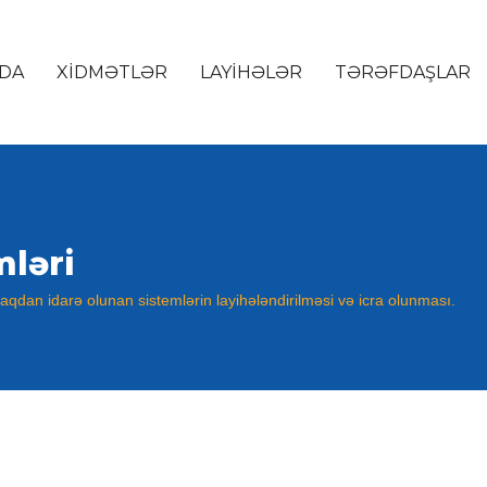
DA
XIDMƏTLƏR
LAYIHƏLƏR
TƏRƏFDAŞLAR
ləri
zaqdan idarə olunan sistemlərin layihələndirilməsi və icra olunması.