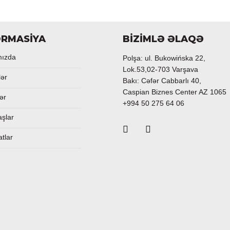
ORMASİYA
BİZİMLƏ ƏLAQƏ
mızda
Polşa: ul. Bukowińska 22,
Lok.53,02-703 Varşava
lər
Bakı: Cəfər Cabbarlı 40,
Caspian Biznes Center AZ 1065
ər
+994 50 275 64 06
aşlar
atlar