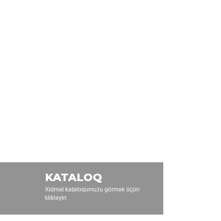
KATALOQ
Xidmət kataloqumuzu görmək üçün
klikləyin