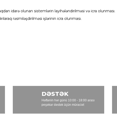
qdan idarə olunan sistemlərin layihələndirilməsi və icra olunması.
ılaraq rəsmiləşdirilməsi işlərinin icra olunması.
DƏSTƏK
Həftənin hər günü 10:00 - 18:00 arası
peşəkar dəstək üçün müraciət