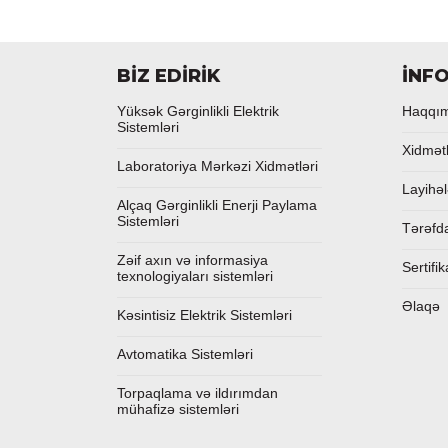
BİZ EDİRİK
İNF
Yüksək Gərginlikli Elektrik
Haqqı
Sistemləri
Xidmət
Laboratoriya Mərkəzi Xidmətləri
Layihəl
Alçaq Gərginlikli Enerji Paylama
Sistemləri
Tərəfd
Zəif axın və informasiya
Sertifik
texnologiyaları sistemləri
Əlaqə
Kəsintisiz Elektrik Sistemləri
Avtomatika Sistemləri
Torpaqlama və ildırımdan
mühafizə sistemləri